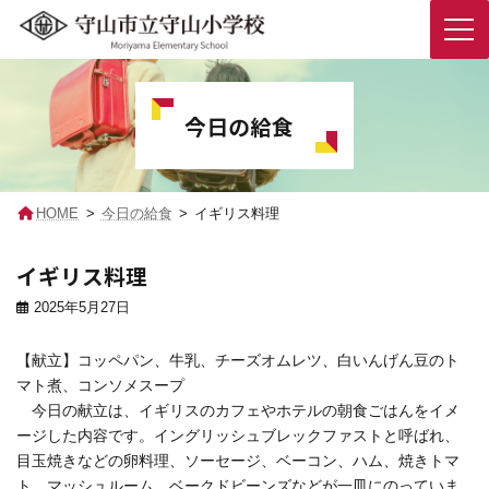
コ
ナ
ン
ビ
テ
ゲ
今日の給食
ン
ー
ツ
シ
へ
ョ
ス
ン
キ
に
HOME
今日の給食
イギリス料理
ッ
移
プ
動
イギリス料理
2025年5月27日
【献立】コッペパン、牛乳、チーズオムレツ、白いんげん豆のト
マト煮、コンソメスープ
今日の献立は、イギリスのカフェやホテルの朝食ごはんをイメ
ージした内容です。イングリッシュブレックファストと呼ばれ、
目玉焼きなどの卵料理、ソーセージ、ベーコン、ハム、焼きトマ
ト、マッシュルーム、ベークドビーンズなどが一皿にのっていま