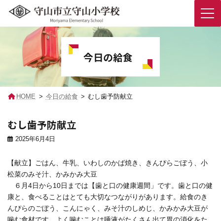
コ
ナ
ン
ビ
テ
ゲ
今日の給食
ン
ー
ツ
シ
へ
ョ
ス
ン
キ
に
HOME
今日の給食
むし歯予防献立
ッ
移
プ
動
むし歯予防献立
2025年6月4日
【献立】ごはん、牛乳、いわしのかば焼き、きんぴらごぼう、小
松菜のみそ汁、かみかみ大豆
６月4日から10日までは【歯と口の健康週間」です。歯と口の健
康と、食べることはとても大切なつながりがあります。給食のき
んぴらのごぼう、こんにゃく、みそ汁のしめじ、かみかみ大豆が
噛む食材です。よく噛むことは唾液がたくさん出て胃の消化をた