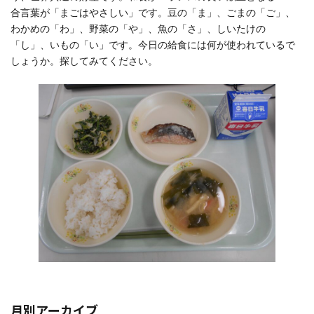
合言葉
が「まごはやさしい」です。
豆
の「ま」、ごまの「ご」、
わかめの「わ」、
野菜
の「や」、
魚
の「さ」、しいたけの
「し」、いもの「い」です。
今日
の
給食
には
何
が
使
われているで
しょうか。
探
してみてください。
月別アーカイブ