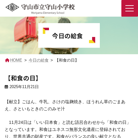
コ
ナ
ン
ビ
テ
ゲ
今日の給食
ン
ー
ツ
シ
へ
ョ
ス
ン
キ
に
HOME
今日の給食
【和食の日】
ッ
移
プ
動
【和食の日】
2025年11月21日
【献立】ごはん、牛乳、さけの塩麹焼き、ほうれん草のごまあ
え、さといもときのこのみそ汁
11
月
24
日
は「いい
日本食
」と
読
む
語呂
合
わせから「
和
食
の
日
」
となっています。
和食
はユネスコ
無形
文化
遺産
に
登
録
されてお
り、
世界
共通
の
財産
です。
和食
がバランスの
良
い
献立
となる