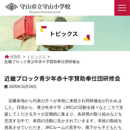
コ
ナ
ン
ビ
テ
ゲ
トピックス
ン
ー
ツ
シ
へ
ョ
ス
ン
キ
に
HOME
トピックス
ッ
移
近畿ブロック青少年赤十字賛助奉仕団研修会
プ
動
近畿ブロック青少年赤十字賛助奉仕団研修会
2025年10月24日
近畿各地から代表の方々が本校に来校され同研修会が行われま
した。日頃から、青少年赤十字（JRC)の活動を様々なところで支
援してくださる方々が定期的に集まり、各府県の取り組みなどを
交流する中で、各団の活動に生かされていきます。本校の取組を
発表させていただき、JRCルームの見学や、廊下から子どもたち