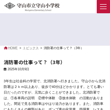
コ
ナ
ン
ビ
テ
ゲ
トピックス
ン
ー
ツ
シ
へ
ョ
ス
ン
キ
に
HOME
トピックス
消防署の仕事って？（3年）
ッ
移
プ
動
消防署の仕事って？（3年）
2025年10月9日
3年生は社会科の学習で、北消防署へ行きました。守山小から北消
防署は２ｋｍ以上あり、徒歩で40分ほどかかります。とても暑い
日だったのですが、元気に歩くことができました。北消防署で
は、①各車両の説明 ②煙中体験 ③放水体験 の活動がありま
した。間近で見る消防車はやはり迫力があります。また、消防車
にもたくさんの種類があり、ポンプ車や化学車、指揮車、レスキ