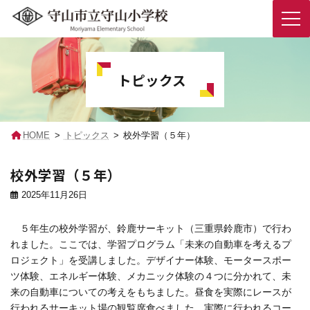
コ
ナ
ン
ビ
テ
ゲ
トピックス
ン
ー
ツ
シ
へ
ョ
ス
ン
キ
に
HOME
トピックス
校外学習（５年）
ッ
移
プ
動
校外学習（５年）
2025年11月26日
５年生の校外学習が、鈴鹿サーキット（三重県鈴鹿市）で行わ
れました。ここでは、学習プログラム「未来の自動車を考えるプ
ロジェクト」を受講しました。デザイナー体験、モータースポー
ツ体験、エネルギー体験、メカニック体験の４つに分かれて、未
来の自動車についての考えをもちました。昼食を実際にレースが
行われるサーキット場の観覧席食べました。実際に行われるコー