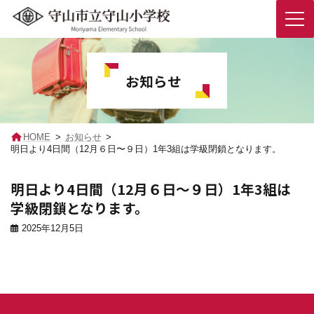
コ
ナ
ン
ビ
テ
ゲ
お知らせ
ン
ー
ツ
シ
へ
ョ
ス
ン
キ
に
HOME
お知らせ
ッ
移
明日より4日間（12月６日〜９日）1年3組は学級閉鎖となります。
プ
動
明日より4日間（12月６日〜９日）1年3組は
学級閉鎖となります。
2025年12月5日