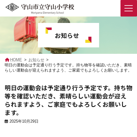
コ
ナ
ン
ビ
テ
ゲ
お知らせ
ン
ー
ツ
シ
へ
ョ
ス
ン
キ
に
HOME
お知らせ
ッ
移
明日の運動会は予定通り行う予定です。持ち物等を確認いただき、素晴
プ
動
らしい運動会が迎えられますよう、ご家庭でもよろしくお願いします。
明日の運動会は予定通り行う予定です。持ち物
等を確認いただき、素晴らしい運動会が迎え
られますよう、ご家庭でもよろしくお願いし
ます。
2025年10月29日