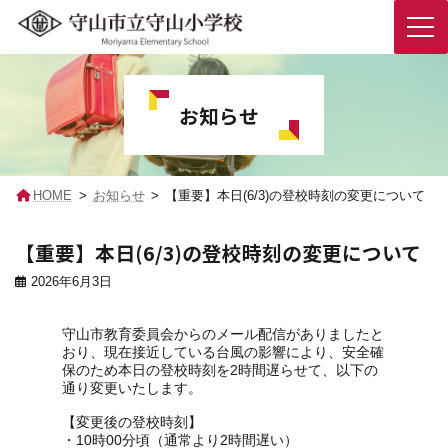
コ
ナ
ン
ビ
テ
ゲ
お知らせ
ン
ー
ツ
シ
へ
ョ
ス
ン
キ
に
HOME
お知らせ
【重要】本日(6/3)の登校時刻の変更について
ッ
移
プ
動
【重要】本日(6/3)の登校時刻の変更について
2026年6月3日
守山市教育委員会からのメール配信がありましたと
おり、現在接近している台風の影響により、安全確
保のため本日の登校時刻を2時間遅らせて、以下の
通り変更いたします。
【変更後の登校時刻】
・10時00分頃（通常より2時間遅い）